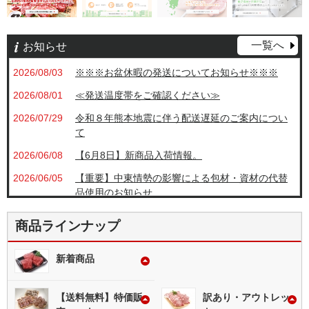
一覧へ
お知らせ
2026/08/03
※※※お盆休暇の発送についてお知らせ※※※
2026/08/01
≪発送温度帯をご確認ください≫
2026/07/29
令和８年熊本地震に伴う配送遅延のご案内につい
て
2026/06/08
【6月8日】新商品入荷情報。
2026/06/05
【重要】中東情勢の影響による包材・資材の代替
品使用のお知らせ
2026/05/23
【5月23日】在庫処分情報
商品ラインナップ
2026/05/01
《自社加工製品一部価格改定のお知らせ》
新着商品
2026/05/01
■ ■ ■ ■ご注文に関するお知らせ■ ■ ■ ■
2026/04/18
【4月18日】再入荷情報
【送料無料】特価販
訳あり・アウトレッ
2026/02/14
【2月14日】新着入荷情報