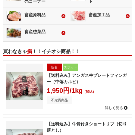
売コーナー
ト
2025/08/01
【重要】3Dセキュア導入のお知らせ
畜産原料品
畜産加工品
畜産惣菜品
買わなきゃ
損
！！イチオシ商品！！
新着
スポット
【送料込み】アンガス牛プレートフィンガ
ー（中落カルビ）
1,950円/1kg
（税込）
不定貫商品
詳しく見る
【送料込み】牛骨付きショートリブ（切り
落とし）