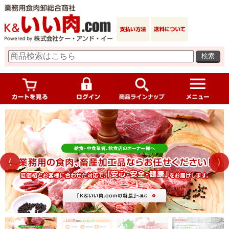
検索
Previ
Next
ous