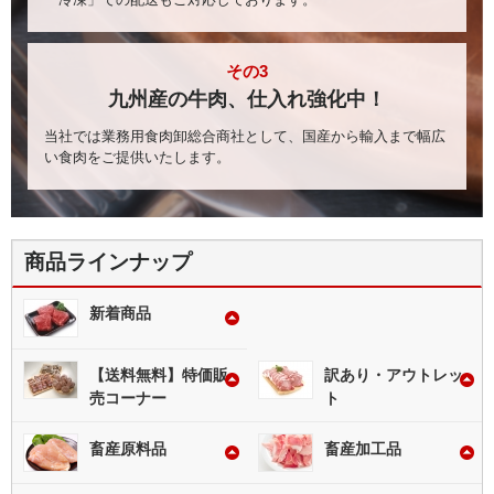
2026/07/29 18:32
福岡県・焼肉様
が会員登録されました！
東京都
ダー ※中筋除去」を
36,000円
ご注文いただきまし
2026/07/24 02:17
静岡県・ラーメン弁当・給食様
が会員登
た！
録されました！
その3
2026-08-07
「豚ロース (ポークロ
07:08:09
イン)」をご注文いただ
九州産の牛肉、仕入れ強化中！
3,825円
2026/07/21 23:57
愛媛県・焼肉様
が会員登録されました！
佐賀県
きました！
当社では業務用食肉卸総合商社として、国産から輸入まで幅広
2026/07/21 23:12
大阪府・焼肉様
が会員登録されました！
2026-08-07
「【九州産】若鶏ヤゲ
い食肉をご提供いたします。
04:43:52
ン軟骨 ※肉付き」をご
2026/07/21 22:53
新潟県・個人様
が会員登録されました！
岐阜県
注文いただきました！
950円
2026/07/20 10:20
栃木県・食堂様
が会員登録されました！
2026/07/19 21:09
大分県・食堂様
が会員登録されました！
2026-08-07
「【グレイン】牛アウ
商品ラインナップ
04:43:52
トサイドスカート（ハ
2026/07/16 16:19
大阪府・露店・屋台様
が会員登録されま
岐阜県
ラミ） ※膜除去加工」
3,600円
をご注文いただきまし
した！
新着商品
た！
2026-08-07
「【限定品】ジャンボ
04:43:52
串付フランク100g ※
780円
【送料無料】特価販
訳あり・アウトレッ
岐阜県
切目入り」をご注文い
ただきました！
売コーナー
ト
畜産原料品
畜産加工品