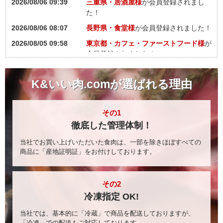
2026/08/06 09:39
三重県・居酒屋様
が会員登録されまし
2026-08-07
「【三元豚】豚バラ先
た！
08:23:22
軟骨カット 3.0cm幅 ※
700円
愛知県
煮込み用」をご注文い
2026/08/06 08:07
長野県・食堂様
が会員登録されました！
ただきました！
2026/08/05 09:58
東京都・カフェ・ファーストフード様
が
2026-08-07
「【在庫限り】国産豚
会員登録されました！
08:23:22
小間スライス2.0mm」
750円
愛知県
をご注文いただきまし
2026/08/05 07:46
新潟県・焼肉様
が会員登録されました！
た！
K&いい肉.comが選ばれる理由
2026/08/04 20:57
熊本県・個人様
が会員登録されました！
2026-08-07
「豚皮付きバラブロッ
08:23:22
クカット 約1kg」をご
1,250円
2026/08/04 01:04
高知県・個人様
が会員登録されました！
愛知県
注文いただきました！
その1
2026/08/03 18:53
東京都・個人様
が会員登録されました！
2026-08-07
「【おすすめ】豚トロ
徹底した管理体制！
08:23:22
カブリ ※小分け」をご
790円
2026/08/03 18:08
埼玉県・その他様
が会員登録されまし
愛知県
注文いただきました！
た！
当社でお買い上げいただいた食肉は、一部を除きほぼすべての
2026-08-07
「豚肩ロースブロック
商品に「産地証明証」をお付けしております。
08:23:22
カット 約1kg」をご注
980円
2026/08/03 08:58
神奈川県・個人様
が会員登録されまし
愛知県
文いただきました！
た！
2026-08-07
「【訳あり】牛骨付き
2026/07/31 11:15
宮城県・焼肉様
が会員登録されました！
その2
08:23:22
ショートリブ（切り落
6,750円
愛知県
とし）」をご注文いた
冷凍指定 OK!
2026/07/30 21:11
滋賀県・個人様
が会員登録されました！
だきました！
2026/07/29 23:57
2026-08-07
当社では、基本的に「冷蔵」で商品を配送しておりますが、
岩手県・個人様
「【送料込み】スカル
が会員登録されました！
08:06:12
ネ 牛ハンキングテン
「冷凍」での配送もご対応しております。