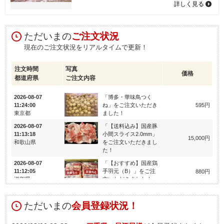
詳しく見る
ただいまの
ご注文状況
現在のご注文状況をリアルタイムで更新！
注文時間
写真
価格
都道府県
ご注文内容
2026-08-07
「博多・華味鳥つく
11:24:00
ね」をご注文いただき
595円
東京都
ました！
2026-08-07
「【送料込み】国産豚
11:13:18
小間スライス2.0mm」
15,000円
和歌山県
をご注文いただきまし
た！
2026-08-07
「【おすすめ】国産鶏
11:12:05
手羽元（B）」をご注
880円
滋賀県
文いただきました！
2026-08-07
「【送料込み】ポーク
09:37:30
カラー（肩ロース）」
ただいまの
会員登録状況！
19,600円
愛知県
をご注文いただきまし
た！