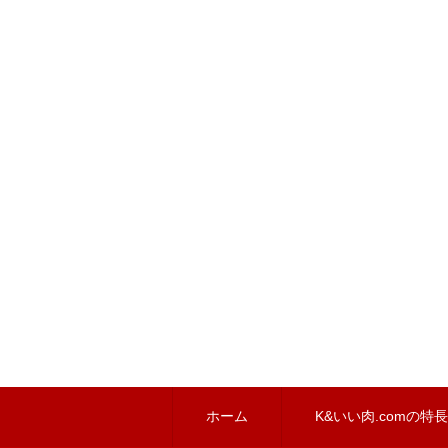
ホーム
K&いい肉.comの特長