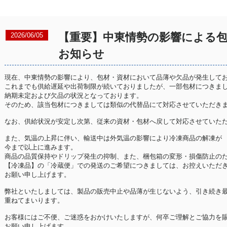
【重要】中東情勢の影響による
2026/06/05
お知らせ
現在、中東情勢の影響により、包材・資材において品薄や欠品が発生して
これまでも供給遅延や出荷制限が続いておりましたが、一部包材につきま
納期未定および欠品の状況となっております。
そのため、該当包材につきましては類似の代替品にて対応させていただき
なお、供給状況が安定し次第、従来の資材・包材へ戻して対応させていた
また、気温の上昇に伴い、輸送中は外気温の影響により冷凍商品の解凍が
今まで以上に進みます。
商品の品質保持やドリップ発生の抑制、また、梱包箱の変形・損傷防止の
【冷凍品】の「冷蔵便」での発送のご希望につきましては、お控えいただ
お願い申し上げます。
弊社といたしましては、製品の販売中止や品薄が生じないよう、引き続き
重ねてまいります。
お客様にはご不便、ご迷惑をおかけいたしますが、何卒ご理解とご協力を
お願い申し上げます。