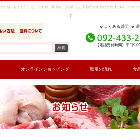
お知らせ｜お知らせ｜牛肉卸、豚肉卸、鶏肉卸など業務用食肉卸総合商社はK&いい肉.co
>
よくある質問
運
【電話受付時間】平日9:00～
検索
オンラインショッピング
取引の流れ
食