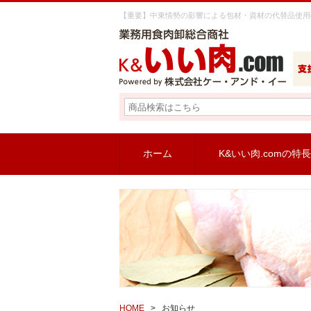
【重要】中東情勢の影響による包材・資材の代替品使用の
ホーム
K&いい肉.comの特長
HOME
>
お知らせ