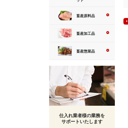
ット
畜産原料品
畜産加工品
畜産惣菜品
仕入れ業者様の業務を
サポートいたします