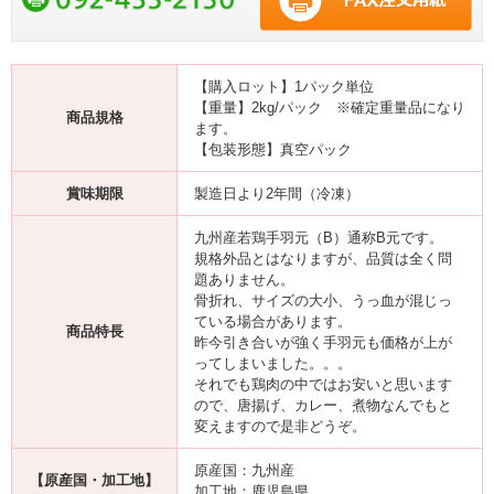
【購入ロット】1パック単位
【重量】2kg/パック ※確定重量品になり
商品規格
ます。
【包装形態】真空パック
賞味期限
製造日より2年間（冷凍）
九州産若鶏手羽元（B）通称B元です。
規格外品とはなりますが、品質は全く問
題ありません。
骨折れ、サイズの大小、うっ血が混じっ
ている場合があります。
商品特長
昨今引き合いが強く手羽元も価格が上が
ってしまいました。。。
それでも鶏肉の中ではお安いと思います
ので、唐揚げ、カレー、煮物なんでもと
変えますので是非どうぞ。
原産国：九州産
【原産国・加工地】
加工地：鹿児島県