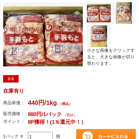
小さな画像をクリックす
ると、大きな画像が切り
替わります。
新着
在庫有り
440円/1kg
商品単価：
（税込）
販売価格：
880円/1パック
（税込）
ポイント：
8P獲得！
(1％還元中！）
1パック ✕
個