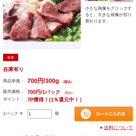
小さな画像をクリックす
ると、大きな画像が切り
替わります。
新着
在庫有り
700円/300g
商品単価：
（税込）
販売価格：
700円/1パック
（税込）
ポイント：
7P獲得！
(1％還元中！）
1パック ✕
個
送料について