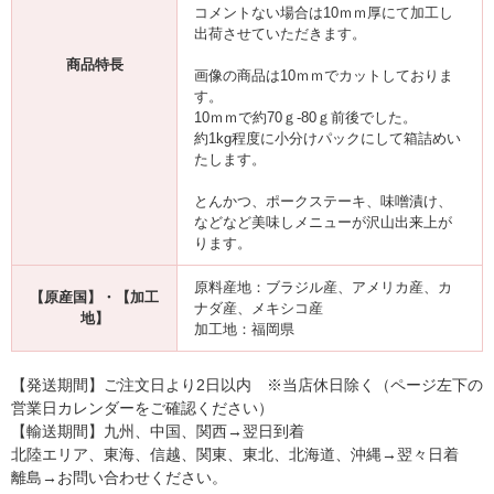
コメントない場合は10ｍｍ厚にて加工し
出荷させていただきます。
商品特長
画像の商品は10ｍｍでカットしておりま
す。
10ｍｍで約70ｇ-80ｇ前後でした。
約1kg程度に小分けパックにして箱詰めい
たします。
とんかつ、ポークステーキ、味噌漬け、
などなど美味しメニューが沢山出来上が
ります。
原料産地：ブラジル産、アメリカ産、カ
【原産国】・【加工
ナダ産、メキシコ産
地】
加工地：福岡県
【発送期間】ご注文日より2日以内 ※当店休日除く（ページ左下の
営業日カレンダーをご確認ください）
【輸送期間】九州、中国、関西→翌日到着
北陸エリア、東海、信越、関東、東北、北海道、沖縄→翌々日着
離島→お問い合わせください。