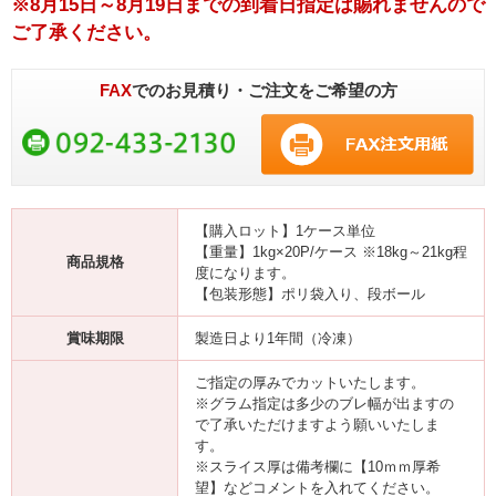
※8月15日～8月19日までの到着日指定は賜れませんので
ご了承ください。
FAX
でのお見積り・ご注文をご希望の方
【購入ロット】1ケース単位
【重量】1kg×20P/ケース ※18kg～21kg程
商品規格
度になります。
【包装形態】ポリ袋入り、段ボール
賞味期限
製造日より1年間（冷凍）
ご指定の厚みでカットいたします。
※グラム指定は多少のブレ幅が出ますの
で了承いただけますよう願いいたしま
す。
※スライス厚は備考欄に【10ｍｍ厚希
望】などコメントを入れてください。