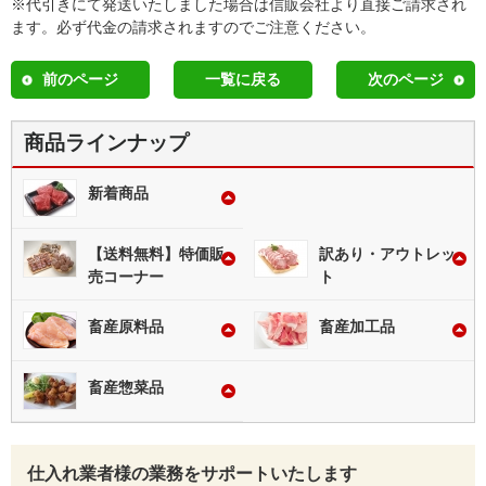
※代引きにて発送いたしました場合は信販会社より直接ご請求され
ます。必ず代金の請求されますのでご注意ください。
前のページ
一覧に戻る
次のページ
商品ラインナップ
新着商品
【送料無料】特価販
訳あり・アウトレッ
売コーナー
ト
畜産原料品
畜産加工品
畜産惣菜品
仕入れ業者様の業務をサポートいたします