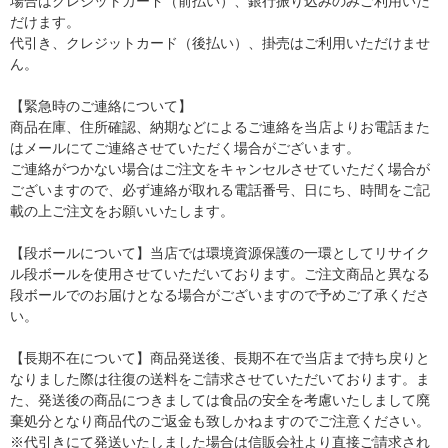
場合はクレジットカード（前払い）、銀行振り込みのみご利用いた
だけます。
代引き、クレジットカード（後払い）、掛売はご利用いただけませ
ん。
【緊急時のご連絡について】
商品在庫、住所確認、納期などによるご連絡を当店よりお電話また
はメールにてご連絡させていただく場合がございます。
ご連絡がつかない場合はご注文をキャンセルさせていただく場合が
ございますので、必ず連絡が取れる電話番号、日にち、時間をご記
載の上ご注文をお願いいたします。
【段ボールについて】当店では環境資源保護の一環としてリサイク
ル段ボールを使用させていただいております。ご注文商品と異なる
段ボールでのお届けとなる場合がございますので予めご了承くださ
い。
【長期不在について】商品発送後、長期不在で当店まで持ち戻りと
なりました際は往復の送料をご請求させていただいております。ま
た、発送後の商品につきましては食品の安全を考慮いたしまして廃
棄処分となり商品代のご返金も致しかねますのでご注意ください。
※代引きにて発送いたしました場合は信販会社より直接ご請求され