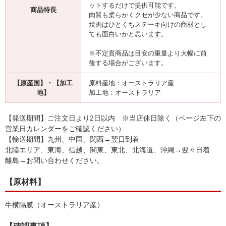
ットするだけで提供可能です。
商品特長
肉質も柔らかくクセが少ない商品です。
焼肉はひとくちステーキ向けの商材とし
ても面白いかと思います。
※不定貫商品は目安の重量より大幅に前
後する場合がございます。
【原産国】・【加工
原料産地：オーストラリア産
地】
加工地：オーストラリア
【発送期間】ご注文日より2日以内 ※当店休日除く（ページ左下の
営業日カレンダーをご確認ください）
【輸送期間】九州、中国、関西→翌日到着
北陸エリア、東海、信越、関東、東北、北海道、沖縄→翌々日着
離島→お問い合わせください。
【原材料】
牛横隔膜（オーストラリア産）